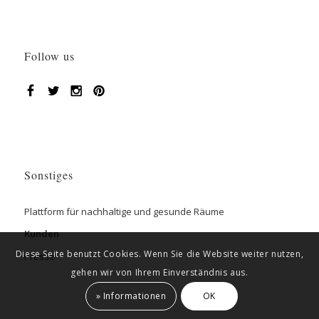
Follow us
Sonstiges
Plattform für nachhaltige und gesunde Räume
Kunden
Diese Seite benutzt Cookies. Wenn Sie die Website weiter nutzen,
Presse
gehen wir von Ihrem Einverständnis aus.
» Informationen
OK