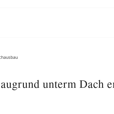
achausbau
augrund unterm Dach e