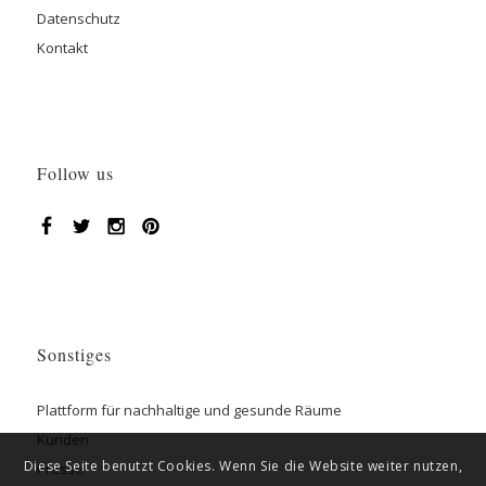
Datenschutz
Kontakt
Follow us
Sonstiges
Plattform für nachhaltige und gesunde Räume
Kunden
Diese Seite benutzt Cookies. Wenn Sie die Website weiter nutzen,
Presse