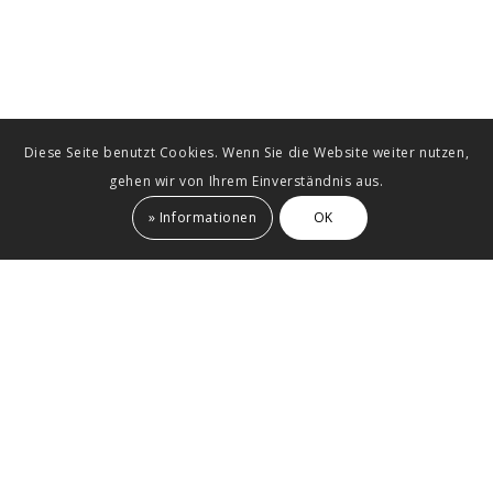
gemacht.“
Amber Sayah,
Stuttgarter Zeitung
Diese Seite benutzt Cookies. Wenn Sie die Website weiter nutzen,
gehen wir von Ihrem Einverständnis aus.
» Informationen
OK
Auszeichnung „Beispielhaftes Bauen“